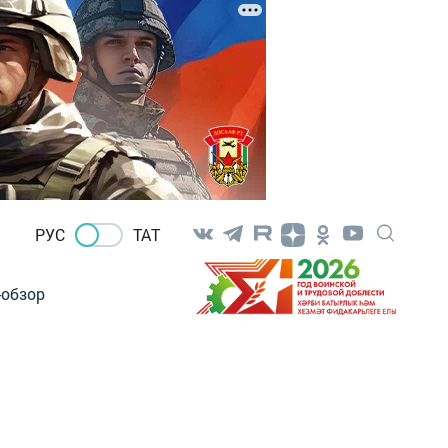
РУС
ТАТ
-обзор