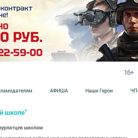
16+
кламодателям
АФИША
Наши Герои
ЧП
й школе"
 нурлатцев школам
е учреждения района уже начали подготовку к новому