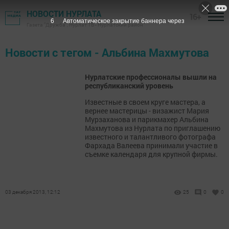
НОВОСТИ НУРЛАТА
16+
6
Автоматическое закрытие баннера через
Газета "Дружба", Нурлат ТВ - Нурлатский район
Новости с тегом - Альбина Махмутова
Нурлатские профессионалы вышли на
республиканский уровень
Известные в своем круге мастера, а
вернее мастерицы - визажист Мария
Мурзаханова и парикмахер Альбина
Махмутова из Нурлата по приглашению
известного и талантливого фотографа
Фархада Валеева принимали участие в
съемке календаря для крупной фирмы.
03 декабря 2013, 12:12
25
0
0