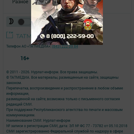
Разное
Телефон АО «ТАТМЕДИА»:
(843) 222 09 84
16+
© 2011 - 2026. Нурлат-⁠информ. Все права защищены.
© ТАТМЕДИА. Все материалы, размещенные на сайте, защищены
законом.
Перепечатка, воспроизведение и распространение в любом объеме
информации,
размещенной на сайте, возможна только с письменного согласия
редакций СМИ.
При поддержке Республиканского агентства по печати и массовым
коммуникациям.
Наименование СМИ: Нурлат-⁠информ
№ записи о регистрации СМИ, дата: ЭЛ № ФС 77 -⁠ 73782 от 05.10.2018
СМИ зарегистрированно Федеральной службой по надзору в сфере