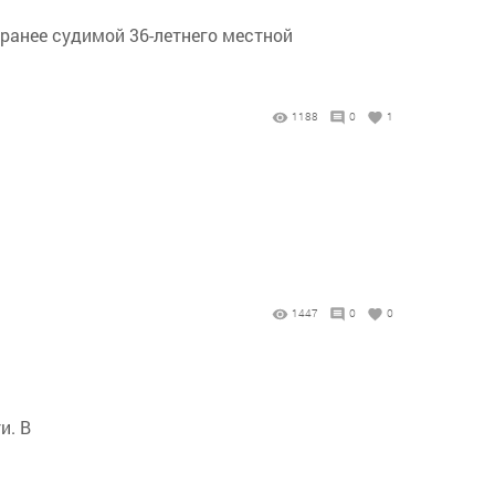
ранее судимой 36-летнего местной
1188
0
1
1447
0
0
и. В