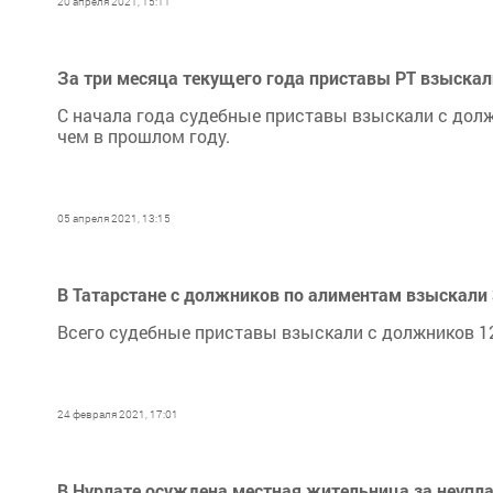
20 апреля 2021, 15:11
За три месяца текущего года приставы РТ взыскал
С начала года судебные приставы взыскали с долж
чем в прошлом году.
05 апреля 2021, 13:15
В Татарстане с должников по алиментам взыскали 
Всего судебные приставы взыскали с должников 12
24 февраля 2021, 17:01
В Нурлате осуждена местная жительница за неупл