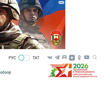
РУС
ТАТ
-обзор