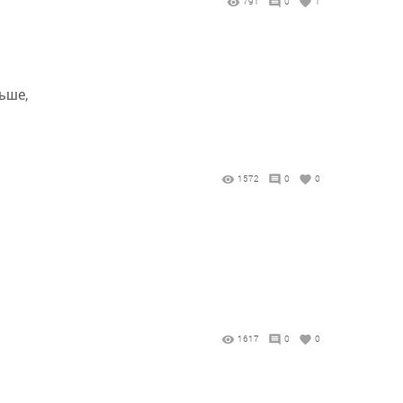
791
0
1
ьше,
1572
0
0
1617
0
0