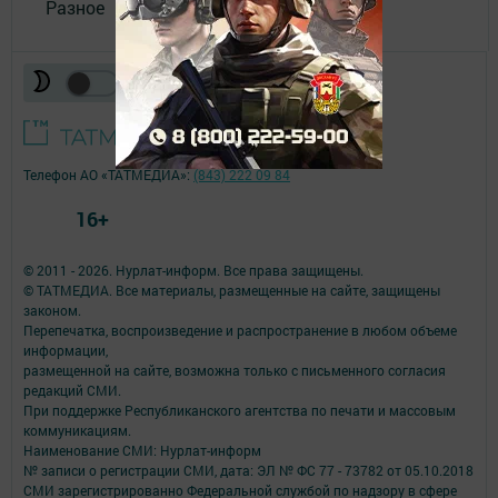
Разное
Телефон АО «ТАТМЕДИА»:
(843) 222 09 84
16+
© 2011 - 2026. Нурлат-⁠информ. Все права защищены.
© ТАТМЕДИА. Все материалы, размещенные на сайте, защищены
законом.
Перепечатка, воспроизведение и распространение в любом объеме
информации,
размещенной на сайте, возможна только с письменного согласия
редакций СМИ.
При поддержке Республиканского агентства по печати и массовым
коммуникациям.
Наименование СМИ: Нурлат-⁠информ
№ записи о регистрации СМИ, дата: ЭЛ № ФС 77 -⁠ 73782 от 05.10.2018
СМИ зарегистрированно Федеральной службой по надзору в сфере