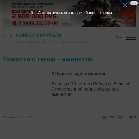
6
Автоматическое закрытие баннера через
НОВОСТИ НУРЛАТА
16+
Газета "Дружба", Нурлат ТВ - Нурлатский район
Новости с тегом - амнистия
В Нурлате: идет амнистия
В связи с 70-летием Победы в Великой
Отечественной войне объявлена
амнистия.
24 июня 2015, 07:14
1283
0
0