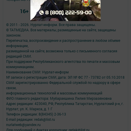
16+
© 2011 - 2026. Нурлат-⁠информ. Все права защищены.
© ТАТМЕДИА. Все материалы, размещенные на сайте, защищены
законом.
Перепечатка, воспроизведение и распространение в любом объеме
информации,
размещенной на сайте, возможна только с письменного согласия
редакций СМИ.
При поддержке Республиканского агентства по печати и массовым
коммуникациям.
Наименование СМИ: Нурлат-⁠информ
№ записи о регистрации СМИ, дата: ЭЛ № ФС 77 -⁠ 73782 от 05.10.2018
СМИ зарегистрированно Федеральной службой по надзору в сфере
связи,
информационных технологий и массовых коммуникаций
ФИО главного редактора: Мубаракшина Лилия Мирзазяновна
Адрес редакции: 423040, РФ, Республика Татарстан, Нурлатский р-н, г.
Нурлат, ул. К. Маркса, д. 1 Г
Телефон редакции: 8(84345) 2-36-13
E-mail редакции: redak@list.ru
nurlatweb@yandex.ru
Для сообщений о фактах коррупции: redak@list.ru ,