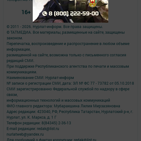
16+
© 2011 - 2026. Нурлат-⁠информ. Все права защищены.
© ТАТМЕДИА. Все материалы, размещенные на сайте, защищены
законом.
Перепечатка, воспроизведение и распространение в любом объеме
информации,
размещенной на сайте, возможна только с письменного согласия
редакций СМИ.
При поддержке Республиканского агентства по печати и массовым
коммуникациям.
Наименование СМИ: Нурлат-⁠информ
№ записи о регистрации СМИ, дата: ЭЛ № ФС 77 -⁠ 73782 от 05.10.2018
СМИ зарегистрированно Федеральной службой по надзору в сфере
связи,
информационных технологий и массовых коммуникаций
ФИО главного редактора: Мубаракшина Лилия Мирзазяновна
Адрес редакции: 423040, РФ, Республика Татарстан, Нурлатский р-н, г.
Нурлат, ул. К. Маркса, д. 1 Г
Телефон редакции: 8(84345) 2-36-13
E-mail редакции: redak@list.ru
nurlatweb@yandex.ru
Для сообщений о фактах коррупции: redak@list.ru ,