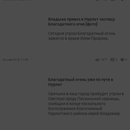
Владыка привез в Нурлат частицу
Благодатного огня [фото]
Сегодня утром Благодатный огонь
зажегся в храме Илии Пророка.
04 мая 2016, 11:35
1377
0
0
Благодатный огонь уже по пути в
Нурлат
Святыня в наш город прибудет утром в
Светлую среду Пасхальной седмицы,
сообщил в конце пасхального
богослужения благочинный
Нурлатского района иерей Владимир.