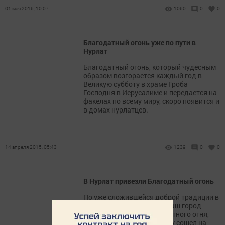
01 мая 2016, 10:07
1060
0
0
Благодатный огонь уже по пути в
Нурлат
Благодатный огонь, который чудесным
образом возгорается каждый год в
Великую субботу в храме Гроба
Господня в Иерусалиме и передается на
факелах по всему миру, скоро появится и
в домах нурлатцев.
14 апреля 2015, 05:43
1239
0
0
В Нурлат привезли Благодатный огонь
По уже сложившейся доброй традиции в
дни светлой седьмицы в наш город
привозят частицу Благодатного огня,
который в великую субботу сошел на