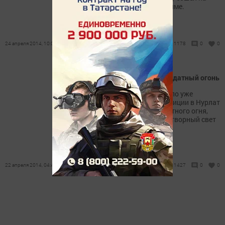
гроб Господень в Иерусалиме.
24 апреля 2014, 10:01
1178
0
0
В Нурлат прибывает благодатный огонь
В этот четверг, 24 апреля, по уже
сложившейся доброй традиции в Нурлат
привезут частицу Благодатного огня,
символизирующий нерукотворный свет
Воскресения Христова.
22 апреля 2014, 04:43
1427
0
0