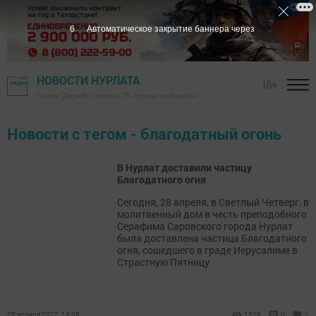
6
Автоматическое закрытие баннера через
НОВОСТИ НУРЛАТА
16+
Газета "Дружба", Нурлат ТВ - Нурлатский район
Новости с тегом - благодатный огонь
В Нурлат доставили частицу
Благодатного огня
Сегодня, 28 апреля, в Светлый Четверг, в
молитвенный дом в честь преподобного
Серафима Саровского города Нурлат
была доставлена частица Благодатного
огня, сошедшего в граде Иерусалиме в
Страстную Пятницу.
28 апреля 2022, 13:08
1629
0
1