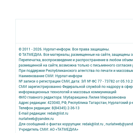
© 2011 - 2026. Нурлат-⁠информ. Все права защищены.
© ТАТМЕДИА. Все материалы, размещенные на сайте, защищены з
Перепечатка, воспроизведение и распространение в любом объе
размещенной на сайте, возможна только с письменного согласия
При поддержке Республиканского агентства по печати и массов
Наименование СМИ: Нурлат-⁠информ
№ записи о регистрации СМИ, дата: ЭЛ № ФС 77 -⁠ 73782 от 05.10.
СМИ зарегистрированно Федеральной службой по надзору в сфере
информационных технологий и массовых коммуникаций
ФИО главного редактора: Мубаракшина Лилия Мирзазяновна
Адрес редакции: 423040, РФ, Республика Татарстан, Нурлатский р-н, 
Телефон редакции: 8(84345) 2-36-13
E-mail редакции: redak@list.ru
nurlatweb@yandex.ru
Для сообщений о фактах коррупции: redak@list.ru , nurlatweb@yand
Учредитель СМИ: АО «ТАТМЕДИА»