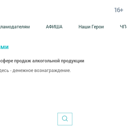
16+
кламодателям
АФИША
Наши Герои
ЧП
ями
в сфере продаж алкогольной продукции
десь - денежное вознаграждение.