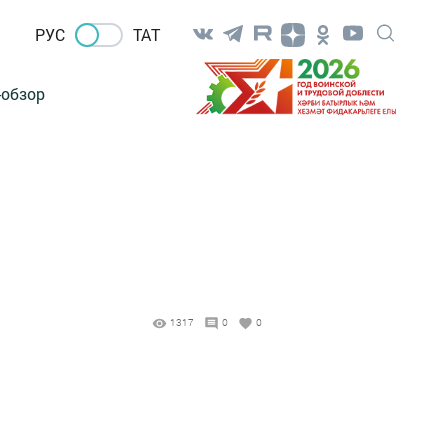
РУС
ТАТ
-обзор
1317
0
0