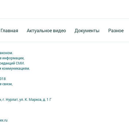
Главная
Актуальное видео
Документы
Разное
аконом.
ме информации,
 редакций СМИ.
ым коммуникациям.
2018
 связи,
г. Нурлат, ул. К. Маркса, д. 1 Г
ex.ru