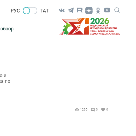
РУС
ТАТ
-обзор
ю и
ва по
1260
0
0