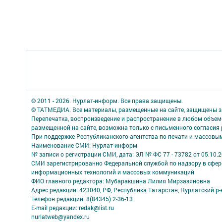
© 2011 - 2026. Нурлат-⁠информ. Все права защищены.
© ТАТМЕДИА. Все материалы, размещенные на сайте, защищены з
Перепечатка, воспроизведение и распространение в любом объе
размещенной на сайте, возможна только с письменного согласия
При поддержке Республиканского агентства по печати и массов
Наименование СМИ: Нурлат-⁠информ
№ записи о регистрации СМИ, дата: ЭЛ № ФС 77 -⁠ 73782 от 05.10.
СМИ зарегистрированно Федеральной службой по надзору в сфере
информационных технологий и массовых коммуникаций
ФИО главного редактора: Мубаракшина Лилия Мирзазяновна
Адрес редакции: 423040, РФ, Республика Татарстан, Нурлатский р-н, 
Телефон редакции: 8(84345) 2-36-13
E-mail редакции: redak@list.ru
nurlatweb@yandex.ru