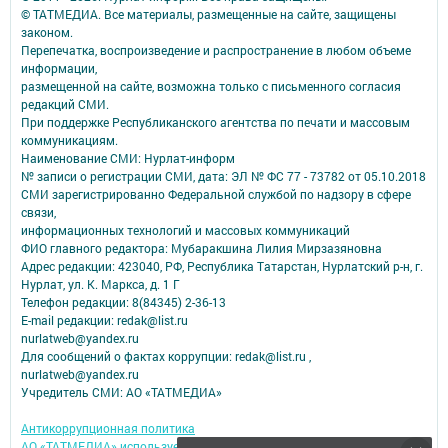
© ТАТМЕДИА. Все материалы, размещенные на сайте, защищены
законом.
Перепечатка, воспроизведение и распространение в любом объеме
информации,
размещенной на сайте, возможна только с письменного согласия
редакций СМИ.
При поддержке Республиканского агентства по печати и массовым
коммуникациям.
Наименование СМИ: Нурлат-⁠информ
№ записи о регистрации СМИ, дата: ЭЛ № ФС 77 -⁠ 73782 от 05.10.2018
СМИ зарегистрированно Федеральной службой по надзору в сфере
связи,
информационных технологий и массовых коммуникаций
ФИО главного редактора: Мубаракшина Лилия Мирзазяновна
Адрес редакции: 423040, РФ, Республика Татарстан, Нурлатский р-н, г.
Нурлат, ул. К. Маркса, д. 1 Г
Телефон редакции: 8(84345) 2-36-13
E-mail редакции: redak@list.ru
nurlatweb@yandex.ru
Для сообщений о фактах коррупции: redak@list.ru ,
nurlatweb@yandex.ru
Учредитель СМИ: АО «ТАТМЕДИА»
Антикоррупционная политика
АО «ТАТМЕДИА» использует «cookie»
для персонализации сервисов и