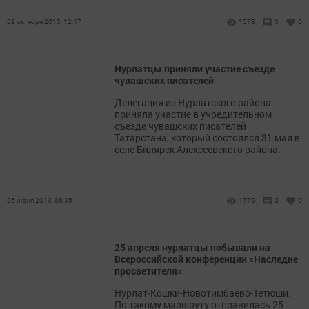
09 октября 2015, 12:47
1573
0
0
Нурлатцы приняли участие съезде
чувашских писателей
Делегация из Нурлатского района
приняла участие в учредительном
съезде чувашских писателей
Татарстана, который состоялся 31 мая в
селе Билярск Алексеевского района.
06 июня 2013, 06:35
1779
0
0
25 апреля нурлатцы побывали на
Всероссийской конференции «Наследие
просветителя»
Нурлат-Кошки-Новотимбаево-Тетюши.
По такому маршруту отправилась 25