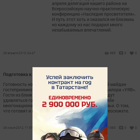
апреля делегация нашего района на
Всероссийскую научно-практическую
конференцию «Наследие просветителя».
И путь этот хоть и оказался не близким,
но каждому из нас подарил много
незабываемых впечатлений.
29 апреля 2013, 04:47
885
0
0
Подготовка к УЯВ
Готовность номер один.. В воскресенье нурлатский майдан
гостеприимно встретит праздник чувашского фольклора «УЯВ».
Гости из ближнего и дальнего зарубежья вновь будут
удивляться гостеприимству, толерантности и дружбе
многонациональной татарстанско- нурлатской семьи. О том,
что готовят и как готовятся к «УЯВу»- в нашем видеосюжете.
29 июня 2012, 11:57
1390
0
0