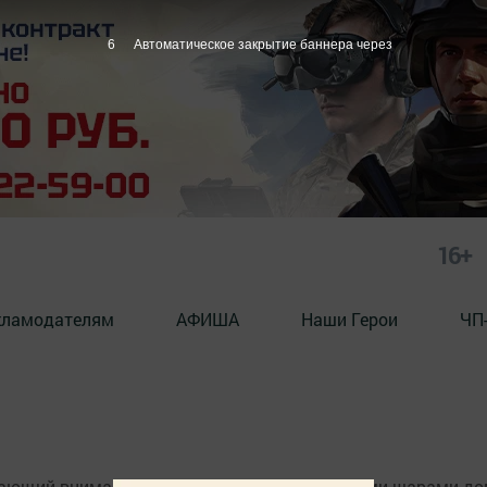
6
Автоматическое закрытие баннера через
16+
кламодателям
АФИША
Наши Герои
ЧП
кающий внимание, украшенный разноцветными шарами дом