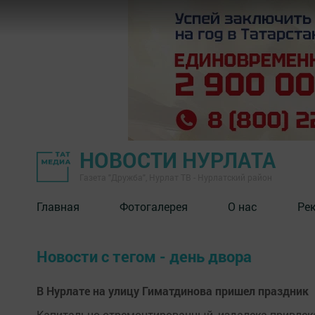
НОВОСТИ НУРЛАТА
Газета "Дружба", Нурлат ТВ - Нурлатский район
Главная
Фотогалерея
О нас
Ре
Новости с тегом - день двора
В Нурлате на улицу Гиматдинова пришел праздник
Капитально отремонтированный, издалека привле