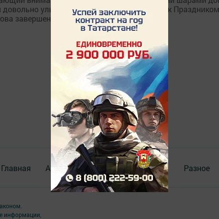
в и довольно улыбающиеся жители. Сегодня так Празднико
ва завершение капитального ремонта.
Главная
Актуальное видео
Документы
Разное
аконом.
ме информации,