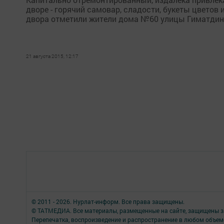
дворе - горячий самовар, сладости, букеты цвето
двора отметили жители дома №60 улицы Гиматдино
21 августа 2015, 12:17
© 2011 - 2026. Нурлат-⁠информ. Все права защищены.
© ТАТМЕДИА. Все материалы, размещенные на сайте, защищены з
Перепечатка, воспроизведение и распространение в любом объе