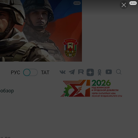
РУС
ТАТ
-обзор
, во