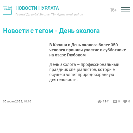
НОВОСТИ НУРЛАТА
16+
Газета "Дружба", Нурлат ТВ - Нурлатский район
Новости с тегом - День эколога
В Казани в День эколога более 350
человек приняли участие в субботнике
на озере Глубоком
День эколога – профессиональный
праздник специалистов, которые
осуществляет природоохранную
деятельность.
05 июня 2022, 10:16
1341
0
0