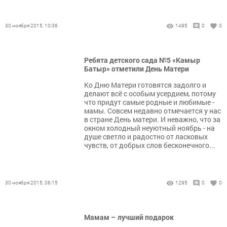
30 ноября 2015, 10:36
1495
0
0
Ребята детского сада №5 «Камыр
Батыр» отметили День Матери
Ко Дню Матери готовятся задолго и
делают всё с особым усердием, потому
что придут самые родные и любимые -
мамы. Совсем недавно отмечается у нас
в стране День матери. И неважно, что за
окном холодный неуютный ноябрь - на
душе светло и радостно от ласковых
чувств, от добрых слов бесконечного...
30 ноября 2015, 06:15
1295
0
0
Мамам – лучший подарок