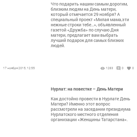
Что подарить нашим самым дорогим,
близким людям на День матери,
который отмечается 29 ноября? А
специальный проект «Милая мама,эти
нежные строки тебе…», объявленный
газетой «Дружба» по случаю Дня
матери, предлагает вам выбрать
лучший подарок для самых близких
людей.
17 ноября 2015, 12:55
1283
0
0
Нурлат: на повестке – День Матери
Как достойно провести в Нурлате День
Матери? Именно этот вопрос
рассмотрели на заседании президиума
Нурлатского местного отделения
организации «Женщины Татарстана».