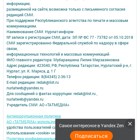
информации,
размещенной на сайте, возможна только с письменного согласия
редакций СМИ.
При поддержке Республиканского агентства по печати и массовым
коммуникациям.
Наименование СМИ: Нурлат-⁠информ
№ записи о регистрации СМИ, дата: ЭЛ № ФС 77 -⁠ 73782 от 05.10.2018
СМИ зарегистрированно Федеральной службой по надзору в сфере
связи,
информационных технологий и массовых коммуникаций
ФИО главного редактора: Мубаракшина Лилия Мирзазяновна
Адрес редакции: 423040, РФ, Республика Татарстан, Нурлатский р-н, г.
Нурлат, ул. К. Маркса, д. 1 Г
Телефон редакции: 8(84345) 2-36-13
E-mail редакции: redak@list.ru
nurlatweb@yandex.ru
Для сообщений о фактах коррупции: redak@list.ru ,
nurlatweb@yandex.ru
Учредитель СМИ: АО «ТАТМЕДИА»
Антикоррупционная политика
АО «ТАТМЕДИА» использует «cookie»
для персонализации сервисов и
Самое интересное в Yandex Zen
удобства пользователей сайтом.
Использование «cookie» можно отменить в настройках браузера.
Подписаться
Политика конфиденциальности