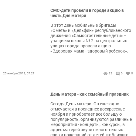
СМС-дети провели в городе акцию в
честь Дня матери
В этот день мобильные бригады
«Омега» и «Дельфин» республиканского
движения «Самостоятельные дети» −
учащиеся школы № 2 на центральных
улицах города провели акцию
«Здоровая мама - здоровый ребенок».
25 ноября 2013, 07:27
22
0
0
День матери - как семейный праздник
Сегодя День матери. Он ежегодно
отмечается в последнее воскресенье
ноября и приобретает все большую
популярность, организуются различные
мероприятия - концерты, конкурсы, в
адрес матерей звучит много теплых
слов и пожеланий от детей, их близких.