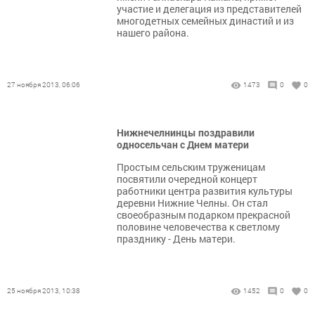
участие и делегация из представителей
многодетных семейных династий и из
нашего района.
27 ноября 2013, 06:06
1473
0
0
Нижнечелнинцы поздравили
односельчан с Днем матери
Простым сельским труженицам
посвятили очередной концерт
работники центра развития культуры
деревни Нижние Челны. Он стал
своеобразным подарком прекрасной
половине человечества к светлому
празднику - День матери.
25 ноября 2013, 10:38
1452
0
0