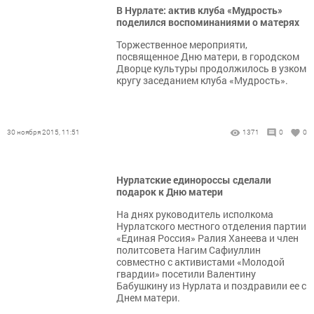
В Нурлате: актив клуба «Мудрость»
поделился воспоминаниями о матерях
Торжественное мероприяти,
посвященное Дню матери, в городском
Дворце культуры продолжилось в узком
кругу заседанием клуба «Мудрость».
30 ноября 2015, 11:51
1371
0
0
Нурлатские единороссы сделали
подарок к Дню матери
На днях руководитель исполкома
Нурлатского местного отделения партии
«Единая Россия» Ралия Ханеева и член
политсовета Нагим Сафиуллин
совместно с активистами «Молодой
гвардии» посетили Валентину
Бабушкину из Нурлата и поздравили ее с
Днем матери.