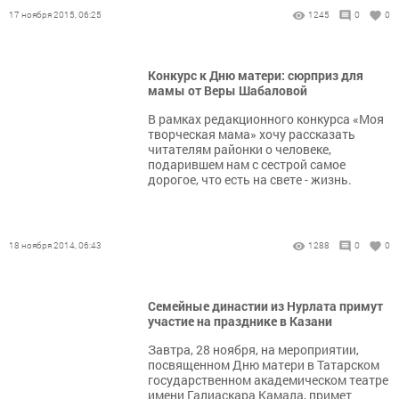
17 ноября 2015, 06:25
1245
0
0
Конкурс к Дню матери: сюрприз для
мамы от Веры Шабаловой
В рамках редакционного конкурса «Моя
творческая мама» хочу рассказать
читателям районки о человеке,
подарившем нам с сестрой самое
дорогое, что есть на свете - жизнь.
18 ноября 2014, 06:43
1288
0
0
Семейные династии из Нурлата примут
участие на празднике в Казани
Завтра, 28 ноября, на мероприятии,
посвященном Дню матери в Татарском
государственном академическом театре
имени Галиаскара Камала, примет