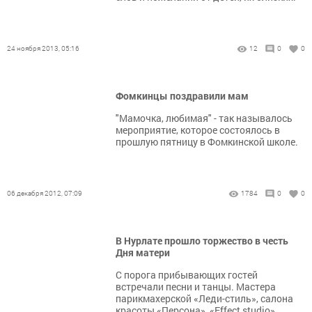
24 ноября 2013, 05:16
12
0
0
Фомкинцы поздравили мам
"Мамочка, любимая" - так называлось
мероприятие, которое состоялось в
прошлую пятницу в Фомкинской школе.
06 декабря 2012, 07:09
1784
0
0
В Нурлате прошло торжество в честь
Дня матери
С порога прибывающих гостей
встречали песни и танцы. Мастера
парикмахерской «Леди-стиль», салона
красоты «Персона», «Effect studio»