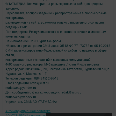
© ТАТМЕДИА. Все материалы, размещенные на сайте, защищены
законом.
Перепечатка, воспроизведение и распространение в любом объеме
информации,
размещенной на сайте, возможна только с письменного согласия
редакций СМИ.
При поддержке Республиканского агентства по печати и массовым
коммуникациям.
Наименование СМИ: Нурлат-⁠информ
№ записи о регистрации СМИ, дата: ЭЛ № ФС 77 -⁠ 73782 от 05.10.2018
СМИ зарегистрированно Федеральной службой по надзору в сфере
связи,
информационных технологий и массовых коммуникаций
ФИО главного редактора: Мубаракшина Лилия Мирзазяновна
Адрес редакции: 423040, РФ, Республика Татарстан, Нурлатский р-н, г.
Нурлат, ул. К. Маркса, д. 1 Г
Телефон редакции: 8(84345) 2-36-13
E-mail редакции: redak@list.ru
nurlatweb@yandex.ru
Для сообщений о фактах коррупции: redak@list.ru ,
nurlatweb@yandex.ru
Учредитель СМИ: АО «ТАТМЕДИА»
Антикоррупционная политика
АО «ТАТМЕДИА» использует «cookie»
для персонализации сервисов и