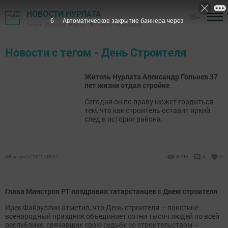
НОВОСТИ НУРЛАТА
16+
6
Автоматическое закрытие баннера через
Газета "Дружба", Нурлат ТВ - Нурлатский район
Новости с тегом - День Строителя
Житель Нурлата Александр Гольнев 37
лет жизни отдал стройке
Сегодня он по праву может гордиться
тем, что как строитель оставит яркий
след в истории района.
08 августа 2021, 08:37
3796
0
0
Глава Минстроя РТ поздравил татарстанцев с Днем строителя
Ирек Файзуллин отметил, что День строителя – поистине
всенародный праздник объединяет сотни тысяч людей по всей
республике, связавших свою судьбу со строительством –