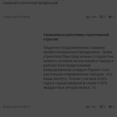
славной и почетной профессией.
12 августа 2018, 09:00
1469
0
0
Уважаемые работники строительной
отрасли!
Сердечно поздравляю вас с вашим
профессиональным праздником - Днем
строителя! Ваш труд можно с гордостью
назвать основой жизни нашего города и
района! Благодаря вашему
каждодневному усердию Нурлат стал
настоящим современным городом - это
ваша заслуга. Только с начала этого
года в городе введено в строй 11970
квадратных метров жилья, 15...
09 августа 2015, 05:15
1332
0
0