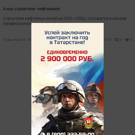
А мы строители- нефтяники!
Строители нефтяных нитей из ООО «СМЦ» готовятся к своему
профессиональному празднику.
10 августа 2012, 16:30
1479
0
0