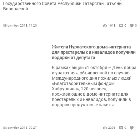
Государственного Совета Республики Татарстан Татьяны
Воропаевой
08 октября 2018, 11:20
1618
0
0
Жители Нурлатского дома-интерната
для престарелых и инвалидов получили
подарки от депутата
В рамках акции «1 октября – День добра
и уважения», объявленной по случаю
Международного дня пожилых людей
«Благотворительным фондом
Хайруллина», 120 человек,
проживающие в доме-интернате для
престарелых и инвалидов, получили в
подарок продуктовые пакеты.
04 октября 2018, 09:27
2396
0
1