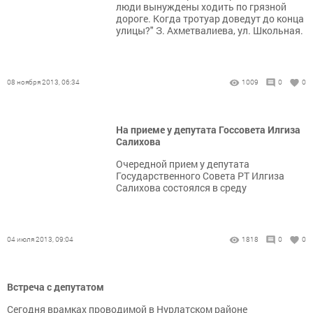
люди вынуждены ходить по грязной
дороге. Когда тротуар доведут до конца
улицы?" З. Ахметвалиева, ул. Школьная.
08 ноября 2013, 06:34
1009
0
0
На приеме у депутата Госсовета Илгиза
Салихова
Очередной прием у депутата
Государственного Совета РТ Илгиза
Салихова состоялся в среду
04 июля 2013, 09:04
1818
0
0
Встреча с депутатом
Сегодня врамках проводимой в Нурлатском районе