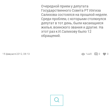
Очередной прием у депутата
Государственного Совета РТ Илгиза
Салихова состоялся на прошлой неделе.
Среди проблем, с которыми столкнулся
депутат в тот день, были касающиеся
жилья, воинского звания и другие. На
этот раз к И.Салихову было 12
обращений.
15 февраля 2012, 06:13
1445
0
0