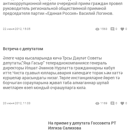
антикоррупционной недели очередной прием граждан провел
руководитель региональной общественной приемной
председателя партии «Единая Россия» Василий Логинов.
22 июня 2012, 15:05
1563
0
0
Встреча с депутатом
Әлеге чара кысаларында кичә Трсы Дәүләт Советы
депутаты,"Яңа Гасыр" телерадиокомпаниясе генераль
директоры Илшат Әминов Нурлатта гражданнарны кабул
итте.Чиста су,авыл юллары,авария хәлендәге торак һәм хаттә
күршеләр арасындагы низаг.Төрле инстанцияләрне йөреп тә
борчыган сорауларына җавап таба алмаганнар шулай
өметләрен өзеп мондый очрашуларга килә.
20 июня 2012, 11:03
1169
0
0
На приеме у депутата Госсовета РТ
Илгиза Салихова