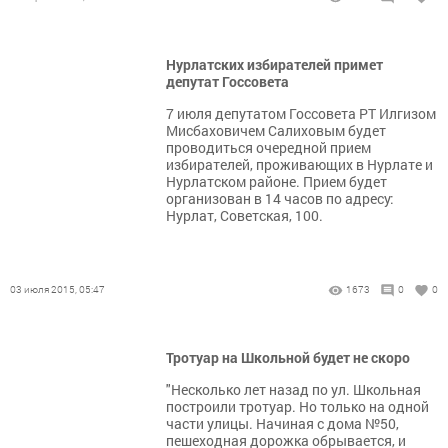
Нурлатских избирателей примет
депутат Госсовета
7 июля депутатом Госсовета РТ Илгизом
Мисбаховичем Салиховым будет
проводиться очередной прием
избирателей, проживающих в Нурлате и
Нурлатском районе. Прием будет
организован в 14 часов по адресу:
Нурлат, Советская, 100.
03 июля 2015, 05:47
1673
0
0
Тротуар на Школьной будет не скоро
"Несколько лет назад по ул. Школьная
построили тротуар. Но только на одной
части улицы. Начиная с дома №50,
пешеходная дорожка обрывается, и