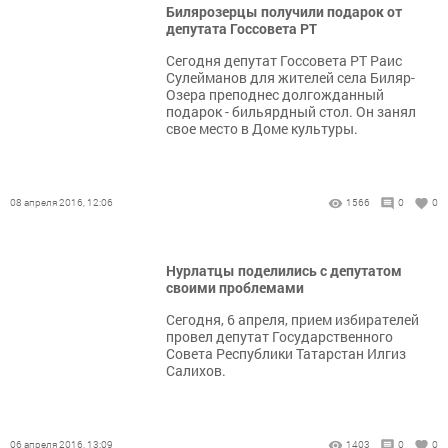
Билярозерцы получили подарок от
депутата Госсовета РТ
Сегодня депутат Госсовета РТ Раис
Сулейманов для жителей села Биляр-
Озера преподнес долгожданный
подарок - бильярдный стол. Он занял
свое место в Доме культуры.
08 апреля 2016, 12:06
1566
0
0
Нурлатцы поделились с депутатом
своими проблемами
Сегодня, 6 апреля, прием избирателей
провел депутат Государственного
Совета Республики Татарстан Илгиз
Салихов.
06 апреля 2016, 13:09
1403
0
0