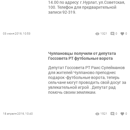
14.00 по адресу: г.Нурлат, ул.Советская,
100. Телефон для предварительной
записи 92-319.
03 июня 2016, 10:53
1321
0
0
Чулпановцы получили от депутата
Госсовета РТ футбольные ворота
Депутат Госсовета РТ Раис Сулейманов
для жителей Чулпаново преподнес
подарок -футбольные ворота, теперь
сельчане могут проводить свой досуг за
увлекательной игрой . Депутат рад
помочь своим землякам.
18 апреля 2016, 10:40
1521
0
0