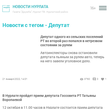
НОВОСТИ НУРЛАТА
16+
Газета "Дружба", Нурлат ТВ - Нурлатский район
Новости с тегом - Депутат
Депутат одного из сельских поселений
РТ во второй раз попался в нетрезвом
состоянии за рулем
Автоинспекторы снова остановили
депутата пьяным за рулем авто, теперь
на него завели уголовное дело.
21 января 2022, 14:01
3760
0
1
В Нурлате пройдет прием депутата Госсовета РТ Татьяны
Воропаевой
12 октября в 11.00 часов в Нурлате состоится прием депутата