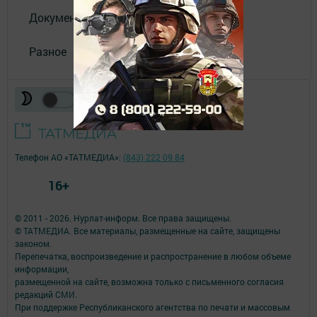
Документы
Разное
Телефон АО «ТАТМЕДИА»:
(843) 222 09 84
16+
© 2011 - 2026. Нурлат-⁠информ. Все права защищены.
© ТАТМЕДИА. Все материалы, размещенные на сайте, защищены
законом.
Перепечатка, воспроизведение и распространение в любом объеме
информации,
размещенной на сайте, возможна только с письменного согласия
редакций СМИ.
При поддержке Республиканского агентства по печати и массовым