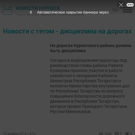
НОВОСТИ НУРЛАТА
16+
8
Автоматическое закрытие баннера через
Газета "Дружба", Нурлат ТВ - Нурлатский район
Новости с тегом - дисциплина на дорогах
На дорогах Нурлатского района должна
быть дисциплина
Сегодня в видеорежиме нурлатцы под
руководством главы района Равиля
Кузюрова приняли участие в работе
совместного заседания Кабинета
Министров Республики Татарстан и
коллегии Министерства внутренних дел
по Республике Татарстан по вопросу
повышения безопасности дорожного
движения в Республике Татарстан,
которое провел Президент Татарстана
Рустам Минниханов.
14 декабря 2015, 10:14
1249
0
0