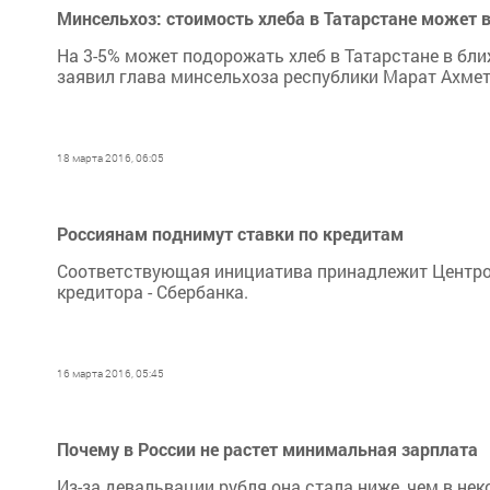
Минсельхоз: стоимость хлеба в Татарстане может 
На 3-5% может подорожать хлеб в Татарстане в бл
заявил глава минсельхоза республики Марат Ахмет
18 марта 2016, 06:05
Россиянам поднимут ставки по кредитам
Соответствующая инициатива принадлежит Центроб
кредитора - Сбербанка.
16 марта 2016, 05:45
Почему в России не растет минимальная зарплата
Из-за девальвации рубля она стала ниже, чем в нек