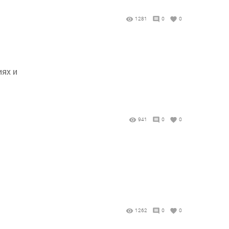
1281
0
0
иях и
941
0
0
1262
0
0