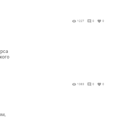
1227
0
0
урса
кого
1383
0
0
ом,