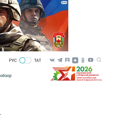
РУС
ТАТ
-обзор
л.