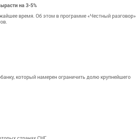
вырасти на 3-5%
ижайшее время. Об этом в программе «Честный разговор»
ов.
анку, который намерен ограничить долю крупнейшего
оторых странах СНГ.