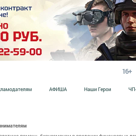
16+
кламодателям
АФИША
Наши Герои
ЧП
ринимателям
сплатную помощь бизнесменам в введении финансовых де