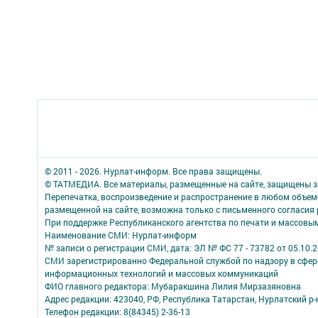
© 2011 - 2026. Нурлат-⁠информ. Все права защищены.
© ТАТМЕДИА. Все материалы, размещенные на сайте, защищены з
Перепечатка, воспроизведение и распространение в любом объе
размещенной на сайте, возможна только с письменного согласия
При поддержке Республиканского агентства по печати и массов
Наименование СМИ: Нурлат-⁠информ
№ записи о регистрации СМИ, дата: ЭЛ № ФС 77 -⁠ 73782 от 05.10.
СМИ зарегистрированно Федеральной службой по надзору в сфере
информационных технологий и массовых коммуникаций
ФИО главного редактора: Мубаракшина Лилия Мирзазяновна
Адрес редакции: 423040, РФ, Республика Татарстан, Нурлатский р-н, 
Телефон редакции: 8(84345) 2-36-13