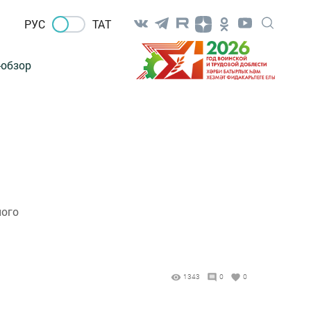
РУС
ТАТ
-обзор
ного
1343
0
0