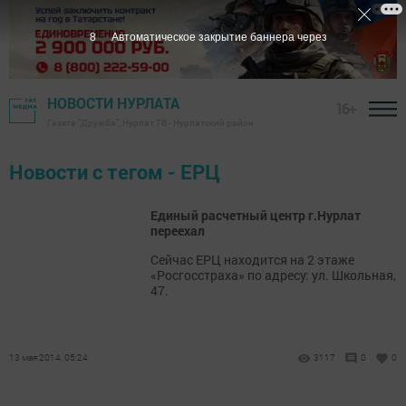
7
Автоматическое закрытие баннера через
НОВОСТИ НУРЛАТА
16+
Газета "Дружба", Нурлат ТВ - Нурлатский район
Новости с тегом - ЕРЦ
Единый расчетный центр г.Нурлат
переехал
Сейчас ЕРЦ находится на 2 этаже
«Росгосстраха» по адресу: ул. Школьная,
47.
13 мая 2014, 05:24
3117
0
0