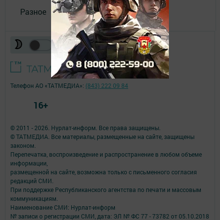
Разное
Телефон АО «ТАТМЕДИА»:
(843) 222 09 84
16+
© 2011 - 2026. Нурлат-⁠информ. Все права защищены.
© ТАТМЕДИА. Все материалы, размещенные на сайте, защищены
законом.
Перепечатка, воспроизведение и распространение в любом объеме
информации,
размещенной на сайте, возможна только с письменного согласия
редакций СМИ.
При поддержке Республиканского агентства по печати и массовым
коммуникациям.
Наименование СМИ: Нурлат-⁠информ
№ записи о регистрации СМИ, дата: ЭЛ № ФС 77 -⁠ 73782 от 05.10.2018