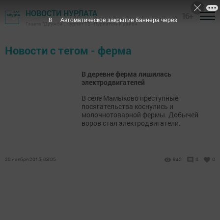
НОВОСТИ НУРЛАТА
16+
8
Автоматическое закрытие баннера через
Газета "Дружба", Нурлат ТВ - Нурлатский район
Новости с тегом - ферма
В деревне ферма лишилась
электродвигателей
В селе Мамыково преступные
посягательства коснулись и
молочнотоварной фермы. Добычей
воров стал электродвигатели.
20 ноября 2015, 08:05
840
0
0