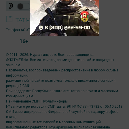
Телефон АО «ТАТМЕДИА»:
(843) 222 09 84
16+
© 2011 - 2026. Нурлат-⁠информ. Все права защищены.
© ТАТМЕДИА. Все материалы, размещенные на сайте, защищены
законом.
Перепечатка, воспроизведение и распространение в любом объеме
информации,
размещенной на сайте, возможна только с письменного согласия
редакций СМИ.
При поддержке Республиканского агентства по печати и массовым
коммуникациям.
Наименование СМИ: Нурлат-⁠информ
№ записи о регистрации СМИ, дата: ЭЛ № ФС 77 -⁠ 73782 от 05.10.2018
СМИ зарегистрированно Федеральной службой по надзору в сфере
связи,
информационных технологий и массовых коммуникаций
ФИО главного редактора: Мубаракшина Лилия Мирзазяновна