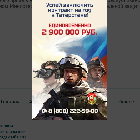
ном Министерством труда, занятости и социальной защит
Главная
Актуальное видео
Документы
Разное
аконом.
ме информации,
 редакций СМИ.