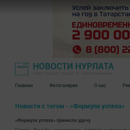
НОВОСТИ НУРЛАТА
Газета "Дружба", Нурлат ТВ - Нурлатский район
Главная
Фотогалерея
О нас
Ре
Новости с тегом - «Формула успеха»
«Формула успеха» принесла удачу
Газета «Дружба» удостоилась диплома и специальн