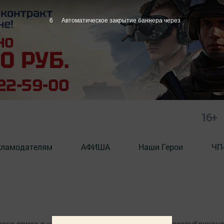
6
Автоматическое закрытие баннера через
16+
кламодателям
АФИША
Наши Герои
ЧП
ого приза в номинации «Лестница успеха» в республикан