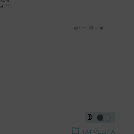
ы РТ.
1362
0
0