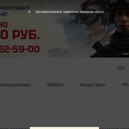
6
Автоматическое закрытие баннера через
16+
кламодателям
АФИША
Наши Герои
ЧП
ают: зарядка современных гаджетов в спальне может ста