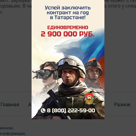
овьем. В частности, полагают ученые, из-за этого у спя
ы.
Главная
Актуальное видео
Документы
Разное
аконом.
ме информации,