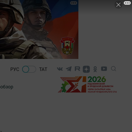
РУС
ТАТ
-обзор
ть