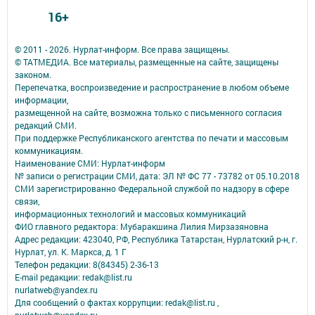
16+
© 2011 - 2026. Нурлат-⁠информ. Все права защищены.
© ТАТМЕДИА. Все материалы, размещенные на сайте, защищены
законом.
Перепечатка, воспроизведение и распространение в любом объеме
информации,
размещенной на сайте, возможна только с письменного согласия
редакций СМИ.
При поддержке Республиканского агентства по печати и массовым
коммуникациям.
Наименование СМИ: Нурлат-⁠информ
№ записи о регистрации СМИ, дата: ЭЛ № ФС 77 -⁠ 73782 от 05.10.2018
СМИ зарегистрированно Федеральной службой по надзору в сфере
связи,
информационных технологий и массовых коммуникаций
ФИО главного редактора: Мубаракшина Лилия Мирзазяновна
Адрес редакции: 423040, РФ, Республика Татарстан, Нурлатский р-н, г.
Нурлат, ул. К. Маркса, д. 1 Г
Телефон редакции: 8(84345) 2-36-13
E-mail редакции: redak@list.ru
nurlatweb@yandex.ru
Для сообщений о фактах коррупции: redak@list.ru ,
nurlatweb@yandex.ru