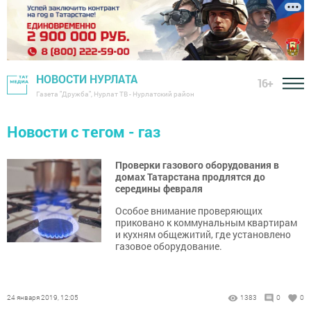
НОВОСТИ НУРЛАТА
16+
Газета "Дружба", Нурлат ТВ - Нурлатский район
Новости с тегом - газ
Проверки газового оборудования в
домах Татарстана продлятся до
середины февраля
Особое внимание проверяющих
приковано к коммунальным квартирам
и кухням общежитий, где установлено
газовое оборудование.
24 января 2019, 12:05
1383
0
0