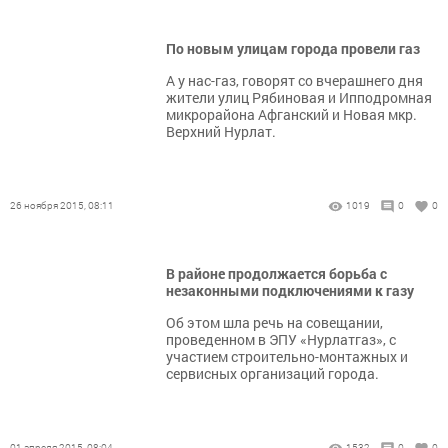
По новым улицам города провели газ
А у нас-газ, говорят со вчерашнего дня
жители улиц Рябиновая и Ипподромная
микрорайона Афганский и Новая мкр.
Верхний Нурлат.
26 ноября 2015, 08:11
1019
0
0
В районе продолжается борьба с
незаконными подключениями к газу
Об этом шла речь на совещании,
проведенном в ЭПУ «Нурлатгаз», с
участием строительно-монтажных и
сервисных организаций города.
01 апреля 2015, 08:04
1532
0
0