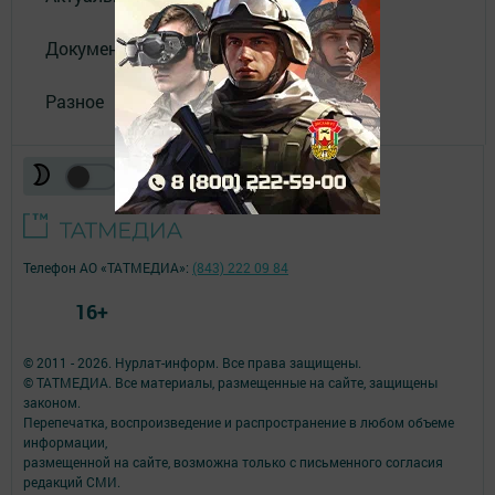
Документы
Разное
Телефон АО «ТАТМЕДИА»:
(843) 222 09 84
16+
© 2011 - 2026. Нурлат-⁠информ. Все права защищены.
© ТАТМЕДИА. Все материалы, размещенные на сайте, защищены
законом.
Перепечатка, воспроизведение и распространение в любом объеме
информации,
размещенной на сайте, возможна только с письменного согласия
редакций СМИ.