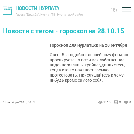
НОВОСТИ НУРЛАТА
16+
Газета "Дружба", Нурлат ТВ - Нурлатский район
Новости с тегом - гороскоп на 28.10.15
Гороскоп для нурлатцев на 28 октября
Овен: Вы подобно волшебному фонарю
проецируете на все и вся собственное
видение жизни, и крайне удивляетесь,
когда кто-то начинает громко
протестовать. Прислушайтесь к чему-
нибудь кроме самого себя.
28 октября 2015, 04:53
1116
0
0