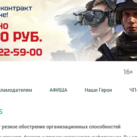
16+
кламодателям
АФИША
Наши Герои
ЧП
5
т резкое обострение организационных способностей
х звонков, факсов и прочих источников информации. Вы не