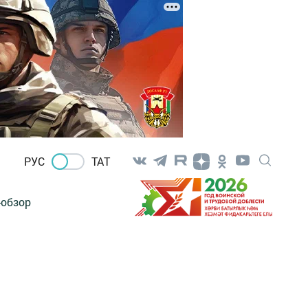
РУС
ТАТ
-обзор