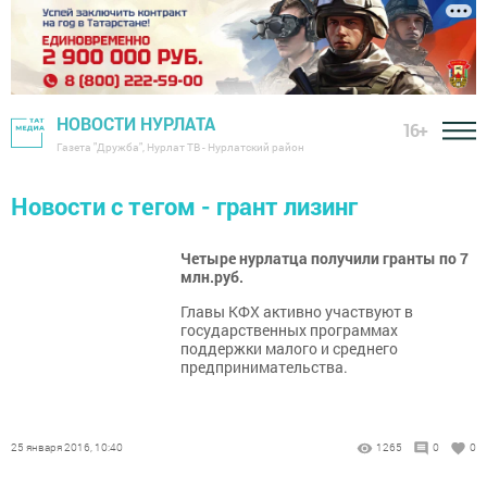
НОВОСТИ НУРЛАТА
16+
Газета "Дружба", Нурлат ТВ - Нурлатский район
Новости с тегом - грант лизинг
Четыре нурлатца получили гранты по 7
млн.руб.
Главы КФХ активно участвуют в
государственных программах
поддержки малого и среднего
предпринимательства.
25 января 2016, 10:40
1265
0
0