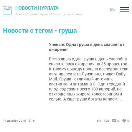
НОВОСТИ НУРЛАТА
16+
Газета "Дружба", Нурлат ТВ - Нурлатский район
Новости с тегом - груша
Ученые: Одна груша в день спасает от
ожирения
Всего лишь одна груша в день способна
снизить риск ожирения на 35 процентов.
К такому выводу пришли исследователи
из университета Луизианы, пишет Daily
Mail. Груша - отличный источник
клетчатки и витамина С. Один средний
плод содержит всего 100 калорий, не
отягощенных жиром, холестерином и
солью. А еще груши богаты калием:...
11 декабря 2015, 13:16
1708
0
0