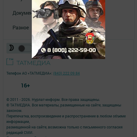
Документы
Разное
Телефон АО «ТАТМЕДИА»:
(843) 222 09 84
16+
© 2011 - 2026. Нурлат-⁠информ. Все права защищены.
© ТАТМЕДИА. Все материалы, размещенные на сайте, защищены
законом.
Перепечатка, воспроизведение и распространение в любом объеме
информации,
размещенной на сайте, возможна только с письменного согласия
редакций СМИ.