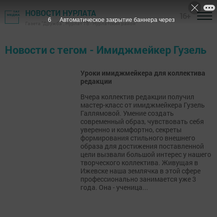
НОВОСТИ НУРЛАТА
16+
6
Автоматическое закрытие баннера через
Газета "Дружба", Нурлат ТВ - Нурлатский район
Новости с тегом - Имиджмейкер Гузель
Уроки имиджмейкера для коллектива
редакции
Вчера коллектив редакции получил
мастер-класс от имиджмейкера Гузель
Галлямовой. Умение создать
современный образ, чувствовать себя
уверенно и комфортно, секреты
формирования стильного внешнего
образа для достижения поставленной
цели вызвали большой интерес у нашего
творческого коллектива. Живущая в
Ижевске наша землячка в этой сфере
профессионально занимается уже 3
года. Она - ученица...