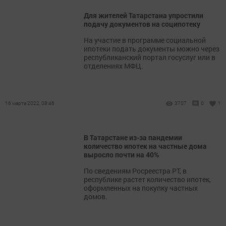
Для жителей Татарстана упростили
подачу документов на соципотеку
На участие в программе социальной
ипотеки подать документы можно через
республиканский портал госуслуг или в
отделениях МФЦ.
16 марта 2022, 08:46
3707
0
1
В Татарстане из-за пандемии
количество ипотек на частные дома
выросло почти на 40%
По сведениям Росреестра РТ, в
республике растет количество ипотек,
оформленных на покупку частных
домов.