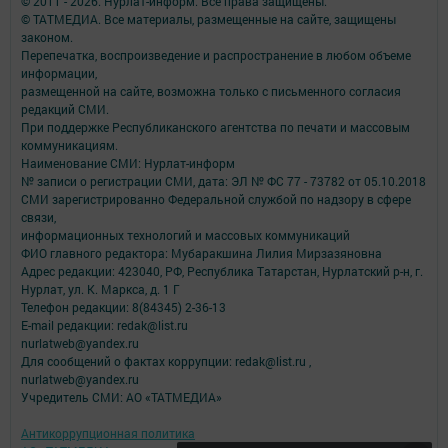
© 2011 - 2026. Нурлат-⁠информ. Все права защищены.
© ТАТМЕДИА. Все материалы, размещенные на сайте, защищены
законом.
Перепечатка, воспроизведение и распространение в любом объеме
информации,
размещенной на сайте, возможна только с письменного согласия
редакций СМИ.
При поддержке Республиканского агентства по печати и массовым
коммуникациям.
Наименование СМИ: Нурлат-⁠информ
№ записи о регистрации СМИ, дата: ЭЛ № ФС 77 -⁠ 73782 от 05.10.2018
СМИ зарегистрированно Федеральной службой по надзору в сфере
связи,
информационных технологий и массовых коммуникаций
ФИО главного редактора: Мубаракшина Лилия Мирзазяновна
Адрес редакции: 423040, РФ, Республика Татарстан, Нурлатский р-н, г.
Нурлат, ул. К. Маркса, д. 1 Г
Телефон редакции: 8(84345) 2-36-13
E-mail редакции: redak@list.ru
nurlatweb@yandex.ru
Для сообщений о фактах коррупции: redak@list.ru ,
nurlatweb@yandex.ru
Учредитель СМИ: АО «ТАТМЕДИА»
Антикоррупционная политика