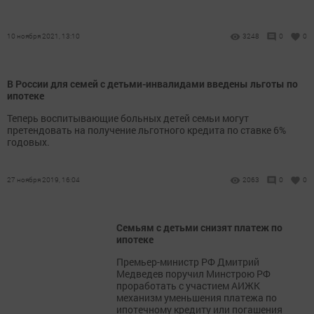
10 ноября 2021, 13:10
3248
0
0
В России для семей с детьми-инвалидами введены льготы по
ипотеке
Теперь воспитывающие больных детей семьи могут
претендовать на получение льготного кредита по ставке 6%
годовых.
27 ноября 2019, 16:04
2063
0
0
Семьям с детьми снизят платеж по
ипотеке
Премьер-министр РФ Дмитрий
Медведев поручил Минстрою РФ
проработать с участием АИЖК
механизм уменьшения платежа по
ипотечному кредиту или погашения