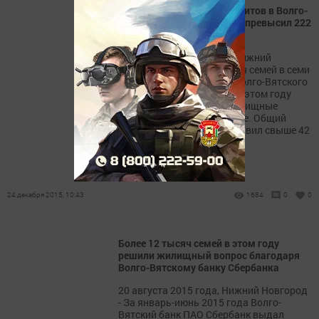
Портфель ипотечных кредитов в Волго-
Вятском банке Сбербанка превысил 222
млрд. рублей
24 декабря 2015 года, г. Нижний
Новгород. - Более 34 тысяч семей в семи
регионах обслуживания Волго-Вятского
банка Сбербанка России в этом году
смогли улучшить свои жилищные
условия благодаря ипотеке. Общий
объем кредитования составил свыше 42
млрд. рублей.
24 декабря 2015, 10:43
1684
0
0
Более 12 тысяч семей в этом году
решили жилищный вопрос благодаря
Волго-Вятскому банку Сбербанка
20 августа 2015 года, Нижний Новгород
- За январь-июнь 2015 года Волго-
Вятский банк ПАО Сбербанк выдал