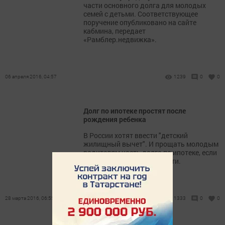
части основного долга для молодых
семей с детьми. Соответствующее
поручение опубликовано на сайте
кабмина, передает
«Рамблер.недвижка».
06 апреля 2016, 04:57
1239
0
0
Долг по ипотеке простят после
рождения ребенка
В России хотят ввести "детский
жилищный вычет". И прощать молодым
родителям часть долга по ипотеке, если
в их семьях рождаются дети.
28 марта 2016, 06:55
1333
0
0