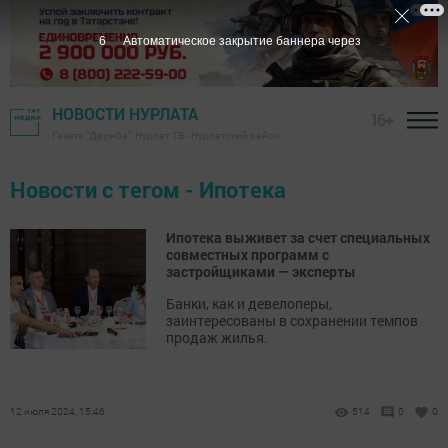
5
Автоматическое закрытие баннера через
НОВОСТИ НУРЛАТА
16+
Газета "Дружба", Нурлат ТВ - Нурлатский район
Новости с тегом - Ипотека
Ипотека выживет за счет специальных
совместных программ с
застройщиками — эксперты
Банки, как и девелоперы,
заинтересованы в сохранении темпов
продаж жилья.
12 июля 2024, 15:46
514
0
0