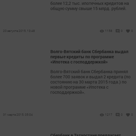
более 12,2 тыс. ипотечных кредитов на
общую сумму свыше 15 млрд. рублей.
20 августа 2015, 13:48
1158
0
0
Волго-Вятский банк Сбербанка выдал
первые кредиты по программе
«Ипотека с господдержкой»
Волго-Вятский банк Сбербанка принял
более 700 заявок и выдал 2 кредита (по
состоянию на 30 марта 2015 года.) по
новой программе «Ипотека с
господдержкой».
31 марта 2015, 05:04
1217
0
0
Сбербанк в Татарстане предлагает