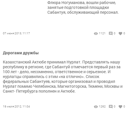
Флюра Ногуманова, вошли рабочие,
занятые подготовкой площадки
Сабантуя, обслуживающий персонал.
07 июня 2013, 11:17
1121
0
0
Дорогами дружбы
Казахстанский Актюбе принимал Нурлат. Представлять нашу
республику в регионе, где Сабантуй отмечается первый раз за
100 лет - дело, несомненно, ответственное и серьезное. И
нурлатцы справились с этим «на отлично». Список
федеральных Сабантуев, которые организовал и проводил
Нурлат помимо Челябинска, Магнитогорска, Тюмени, Москвы и
Санкт- Петербурга пополнен и Актюбе.
19 июля 2012, 11:04
1262
0
0