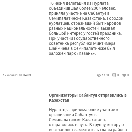
16 июня делегация из Нурлата,
объединившая более 200 человек,
приняла участие на Сабантуе в
Семипалатинске Казахстана. Городок
нурлатцев, отразивший быт народов
разных национальностей, вызвал
большой интерес у гостей праздника.
При участии Государственного
советника республики Минтимера
Шаймиева в Семипалатинске был
заложен парк «Казань».
17 июня 2013, 04:39
1170
0
0
Организаторы Сабантуя отправились в
Казахстан
Нурлатцы, принимающие участие в
организации Сабантуя в
Семипалатинске Казахстана,
отправились в путь. В группу, которую
возглавляет заместитель главы района