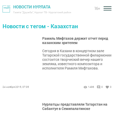
НОВОСТИ НУРЛАТА
16+
Газета "Дружба", Нурлат ТВ - Нурлатский район
Новости с тегом - Казахстан
Рамиль Мифтахов держит отчет перед
казанским зрителем
Сегодня в Казани в концертном зале
Татарской государственной филармонии
состоится творческий вечер нашего
земляка, известного композитора и
исполнителя Рамиля Мифтахова.
24 ноября 2015, 07:05
1496
0
0
Нурлатцы представляли Татарстан на
Сабантуе в Семипалатинске