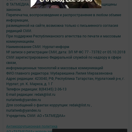
© ТАТМЕДИА. Все материалы, размещенные на сайте, защищены
законом.
Перепечатка, воспроизведение и распространение в любом объеме
информации,
размещенной на сайте, возможна только с письменного согласия
редакций СМИ.
При поддержке Республиканского агентства по печати и массовым
коммуникациям.
Наименование СМИ: Нурлат-⁠информ
№ записи о регистрации СМИ, дата: ЭЛ № ФС 77 -⁠ 73782 от 05.10.2018
СМИ зарегистрированно Федеральной службой по надзору в сфере
связи,
информационных технологий и массовых коммуникаций
ФИО главного редактора: Мубаракшина Лилия Мирзазяновна
Адрес редакции: 423040, РФ, Республика Татарстан, Нурлатский р-н, г.
Нурлат, ул. К. Маркса, д. 1 Г
Телефон редакции: 8(84345) 2-36-13
E-mail редакции: redak@list.ru
nurlatweb@yandex.ru
Для сообщений о фактах коррупции: redak@list.ru ,
nurlatweb@yandex.ru
Учредитель СМИ: АО «ТАТМЕДИА»
Антикоррупционная политика
АО «ТАТМЕДИА» использует «cookie»
для персонализации сервисов и