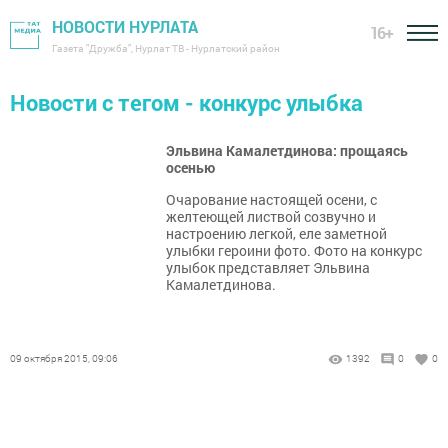
НОВОСТИ НУРЛАТА
16+
Газета "Дружба", Нурлат ТВ - Нурлатский район
Новости с тегом - конкурс улыбка
Эльвина Камалетдинова: прощаясь
осенью
Очарование настоящей осени, с
желтеющей листвой созвучно и
настроению легкой, еле заметной
улыбки героини фото. Фото на конкурс
улыбок представляет Эльвина
Камалетдинова.
09 октября 2015, 09:06
1392
0
0