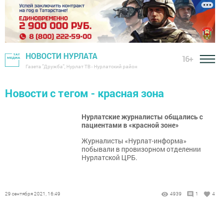
НОВОСТИ НУРЛАТА
16+
Газета "Дружба", Нурлат ТВ - Нурлатский район
Новости с тегом - красная зона
Нурлатские журналисты общались с
пациентами в «красной зоне»
Журналисты «Нурлат-информа»
побывали в провизорном отделении
Нурлатской ЦРБ.
29 сентября 2021, 16:49
4939
1
4