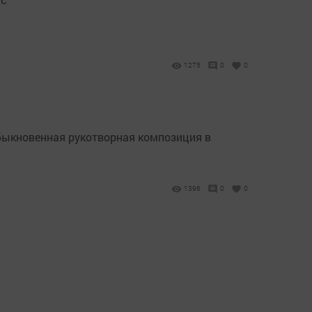
1275
0
0
быкновенная рукотворная композиция в
1396
0
0