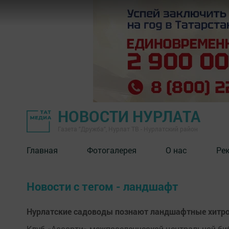
НОВОСТИ НУРЛАТА
Газета "Дружба", Нурлат ТВ - Нурлатский район
Главная
Фотогалерея
О нас
Ре
Новости с тегом - ландшафт
Нурлатские садоводы познают ландшафтные хитр
Клуб «Ассорти» межпоселенческой центральной б