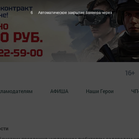
6
Автоматическое закрытие баннера через
16+
кламодателям
АФИША
Наши Герои
ЧП
ости
иблиотеки предложил нурлатским любителям-садоводам ч