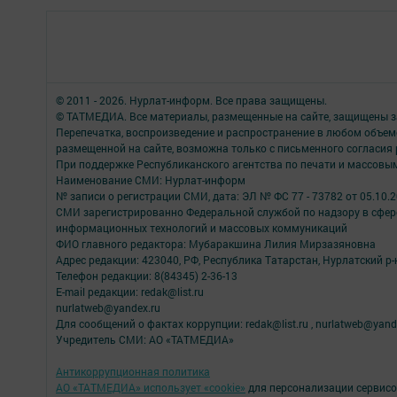
© 2011 - 2026. Нурлат-⁠информ. Все права защищены.
© ТАТМЕДИА. Все материалы, размещенные на сайте, защищены з
Перепечатка, воспроизведение и распространение в любом объе
размещенной на сайте, возможна только с письменного согласия
При поддержке Республиканского агентства по печати и массов
Наименование СМИ: Нурлат-⁠информ
№ записи о регистрации СМИ, дата: ЭЛ № ФС 77 -⁠ 73782 от 05.10.
СМИ зарегистрированно Федеральной службой по надзору в сфере
информационных технологий и массовых коммуникаций
ФИО главного редактора: Мубаракшина Лилия Мирзазяновна
Адрес редакции: 423040, РФ, Республика Татарстан, Нурлатский р-н, 
Телефон редакции: 8(84345) 2-36-13
E-mail редакции: redak@list.ru
nurlatweb@yandex.ru
Для сообщений о фактах коррупции: redak@list.ru , nurlatweb@yand
Учредитель СМИ: АО «ТАТМЕДИА»
Антикоррупционная политика
АО «ТАТМЕДИА» использует «cookie»
для персонализации сервисо