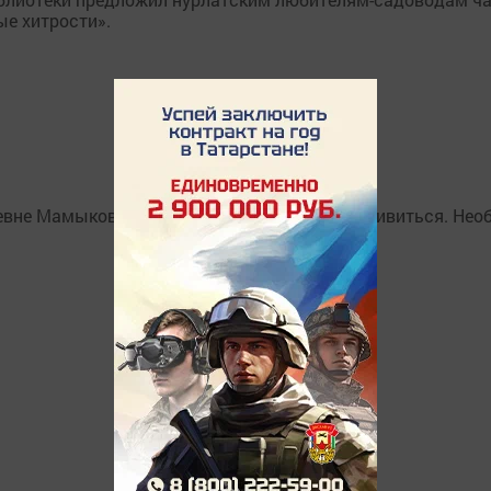
е хитрости».
вне Мамыково невозможно проехать и не удивиться. Нео