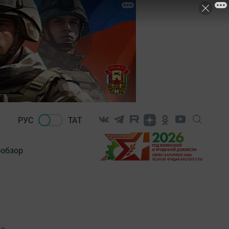
РУС
ТАТ
-обзор
ас