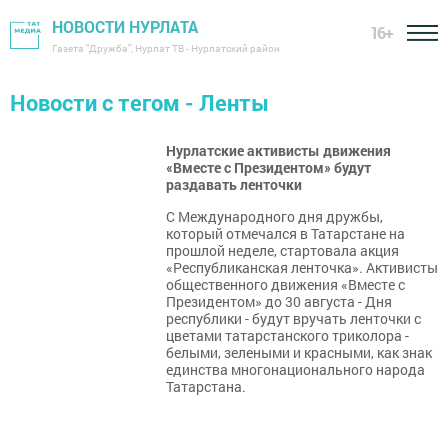
НОВОСТИ НУРЛАТА
16+
Газета "Дружба", Нурлат ТВ - Нурлатский район
Новости с тегом - Ленты
Нурлатские активисты движения
«Вместе с Президентом» будут
раздавать ленточки
С Международного дня дружбы,
который отмечался в Татарстане на
прошлой неделе, стартовала акция
«Республиканская ленточка». Активисты
общественного движения «Вместе с
Президентом» до 30 августа - Дня
республики - будут вручать ленточки с
цветами татарстанского триколора -
белыми, зелеными и красными, как знак
единства многонационального народа
Татарстана.