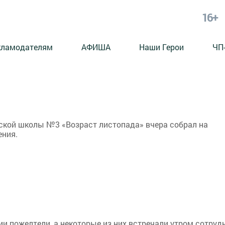
16+
кламодателям
АФИША
Наши Герои
ЧП
ской школы №3 «Возраст листопада» вчера собрал на
ения.
и пожелтели, а некоторые из них встречали утром сотруд