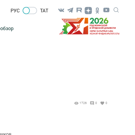
РУС
ТАТ
-обзор
1726
0
0
ников