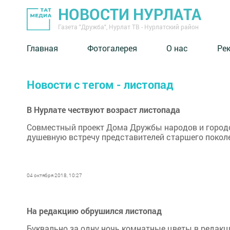
НОВОСТИ НУРЛАТА
Газета "Дружба", Нурлат ТВ - Нурлатский район
Главная
Фотогалерея
О нас
Ре
Новости с тегом - листопад
В Нурлате чествуют возраст листопада
Совместный проект Дома Дружбы народов и город
душевную встречу представителей старшего покол
04 октября 2018, 10:27
На редакцию обрушился листопад
Буквально за одну ночь комнатные цветы в редакци