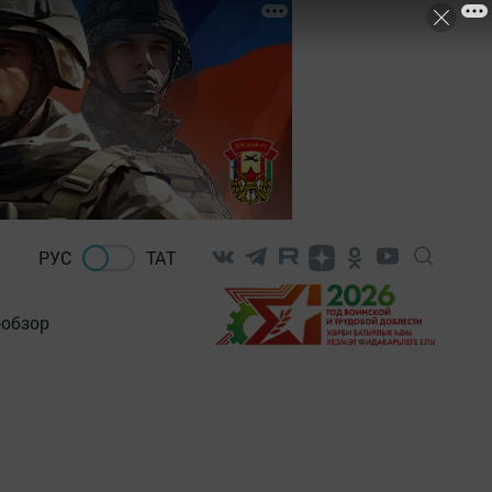
РУС
ТАТ
-обзор