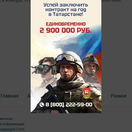
Главная
Актуальное видео
Документы
Разное
аконом.
ме информации,
 редакций СМИ.