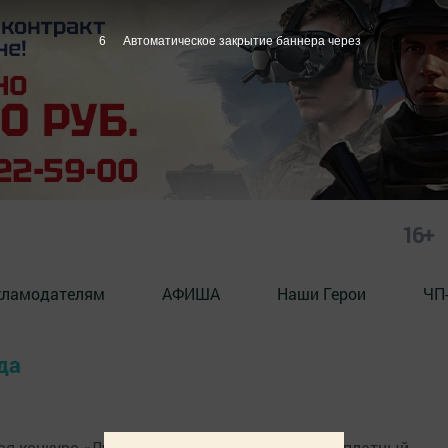
6
Автоматическое закрытие баннера через
16+
кламодателям
АФИША
Наши Герои
ЧП
да
ся конкурс «Лучшая Абыстай года». Вход бесплатный.