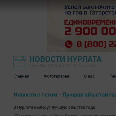
НОВОСТИ НУРЛАТА
Газета "Дружба", Нурлат ТВ - Нурлатский район
Главная
Фотогалерея
О нас
Ре
Новости с тегом - Лучшая абыстай го
В Нурлате выберут лучшую абыстай года
27 марта в11 час. в Доме Дружбы народов состоит