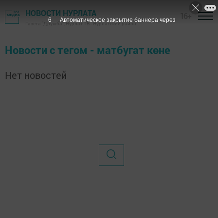
НОВОСТИ НУРЛАТА
16+
6
Автоматическое закрытие баннера через
Газета "Дружба", Нурлат ТВ - Нурлатский район
Новости с тегом - матбугат көне
Нет новостей