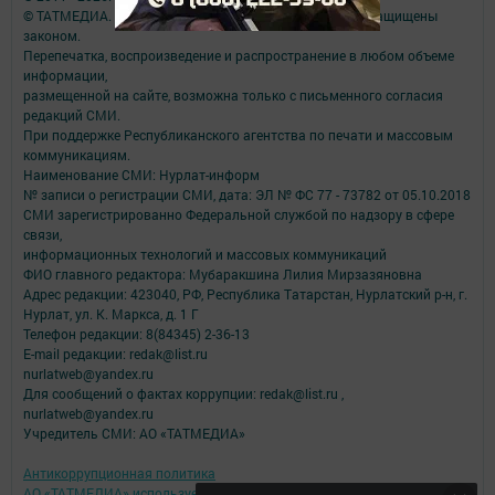
© ТАТМЕДИА. Все материалы, размещенные на сайте, защищены
законом.
Перепечатка, воспроизведение и распространение в любом объеме
информации,
размещенной на сайте, возможна только с письменного согласия
редакций СМИ.
При поддержке Республиканского агентства по печати и массовым
коммуникациям.
Наименование СМИ: Нурлат-⁠информ
№ записи о регистрации СМИ, дата: ЭЛ № ФС 77 -⁠ 73782 от 05.10.2018
СМИ зарегистрированно Федеральной службой по надзору в сфере
связи,
информационных технологий и массовых коммуникаций
ФИО главного редактора: Мубаракшина Лилия Мирзазяновна
Адрес редакции: 423040, РФ, Республика Татарстан, Нурлатский р-н, г.
Нурлат, ул. К. Маркса, д. 1 Г
Телефон редакции: 8(84345) 2-36-13
E-mail редакции: redak@list.ru
nurlatweb@yandex.ru
Для сообщений о фактах коррупции: redak@list.ru ,
nurlatweb@yandex.ru
Учредитель СМИ: АО «ТАТМЕДИА»
Антикоррупционная политика
АО «ТАТМЕДИА» использует «cookie»
для персонализации сервисов и