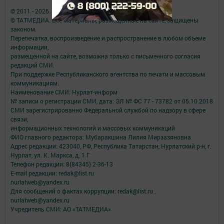
© 2011 - 2026. Нурлат-⁠информ. Все права защищены.
© ТАТМЕДИА. Все материалы, размещенные на сайте, защищены
законом.
Перепечатка, воспроизведение и распространение в любом объеме
информации,
размещенной на сайте, возможна только с письменного согласия
редакций СМИ.
При поддержке Республиканского агентства по печати и массовым
коммуникациям.
Наименование СМИ: Нурлат-⁠информ
№ записи о регистрации СМИ, дата: ЭЛ № ФС 77 -⁠ 73782 от 05.10.2018
СМИ зарегистрированно Федеральной службой по надзору в сфере
связи,
информационных технологий и массовых коммуникаций
ФИО главного редактора: Мубаракшина Лилия Мирзазяновна
Адрес редакции: 423040, РФ, Республика Татарстан, Нурлатский р-н, г.
Нурлат, ул. К. Маркса, д. 1 Г
Телефон редакции: 8(84345) 2-36-13
E-mail редакции: redak@list.ru
nurlatweb@yandex.ru
Для сообщений о фактах коррупции: redak@list.ru ,
nurlatweb@yandex.ru
Учредитель СМИ: АО «ТАТМЕДИА»