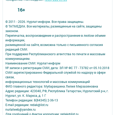
16+
© 2011 - 2026. Нурлат-⁠информ. Все права защищены.
© ТАТМЕДИА. Все материалы, размещенные на сайте, защищены
законом.
Перепечатка, воспроизведение и распространение в любом объеме
информации,
размещенной на сайте, возможна только с письменного согласия
редакций СМИ.
При поддержке Республиканского агентства по печати и массовым
коммуникациям.
Наименование СМИ: Нурлат-⁠информ
№ записи о регистрации СМИ, дата: ЭЛ № ФС 77 -⁠ 73782 от 05.10.2018
СМИ зарегистрированно Федеральной службой по надзору в сфере
связи,
информационных технологий и массовых коммуникаций
ФИО главного редактора: Мубаракшина Лилия Мирзазяновна
Адрес редакции: 423040, РФ, Республика Татарстан, Нурлатский р-н, г.
Нурлат, ул. К. Маркса, д. 1 Г
Телефон редакции: 8(84345) 2-36-13
E-mail редакции: redak@list.ru
nurlatweb@yandex.ru
Для сообщений о фактах коррупции: redak@list.ru ,