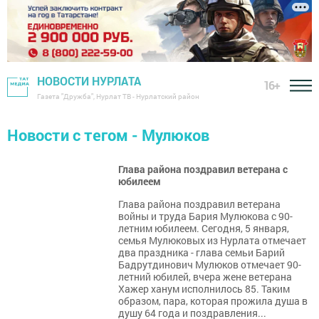
НОВОСТИ НУРЛАТА
16+
Газета "Дружба", Нурлат ТВ - Нурлатский район
Новости с тегом - Мулюков
Глава района поздравил ветерана с
юбилеем
Глава района поздравил ветерана
войны и труда Бария Мулюкова с 90-
летним юбилеем. Сегодня, 5 января,
семья Мулюковых из Нурлата отмечает
два праздника - глава семьи Барий
Бадрутдинович Мулюков отмечает 90-
летний юбилей, вчера жене ветерана
Хажер ханум исполнилось 85. Таким
образом, пара, которая прожила душа в
душу 64 года и поздравления...