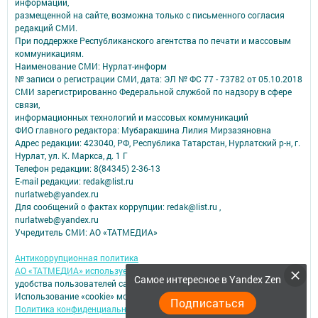
информации,
размещенной на сайте, возможна только с письменного согласия
редакций СМИ.
При поддержке Республиканского агентства по печати и массовым
коммуникациям.
Наименование СМИ: Нурлат-⁠информ
№ записи о регистрации СМИ, дата: ЭЛ № ФС 77 -⁠ 73782 от 05.10.2018
СМИ зарегистрированно Федеральной службой по надзору в сфере
связи,
информационных технологий и массовых коммуникаций
ФИО главного редактора: Мубаракшина Лилия Мирзазяновна
Адрес редакции: 423040, РФ, Республика Татарстан, Нурлатский р-н, г.
Нурлат, ул. К. Маркса, д. 1 Г
Телефон редакции: 8(84345) 2-36-13
E-mail редакции: redak@list.ru
nurlatweb@yandex.ru
Для сообщений о фактах коррупции: redak@list.ru ,
nurlatweb@yandex.ru
Учредитель СМИ: АО «ТАТМЕДИА»
Антикоррупционная политика
АО «ТАТМЕДИА» использует «cookie»
для персонализации сервисов и
Самое интересное в Yandex Zen
удобства пользователей сайтом.
Использование «cookie» можно отменить в настройках браузера.
Подписаться
Политика конфиденциальности