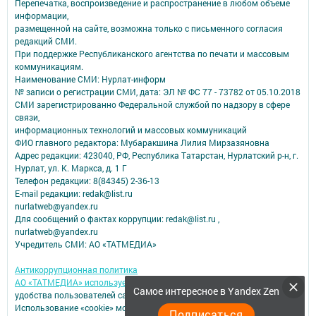
Перепечатка, воспроизведение и распространение в любом объеме
информации,
размещенной на сайте, возможна только с письменного согласия
редакций СМИ.
При поддержке Республиканского агентства по печати и массовым
коммуникациям.
Наименование СМИ: Нурлат-⁠информ
№ записи о регистрации СМИ, дата: ЭЛ № ФС 77 -⁠ 73782 от 05.10.2018
СМИ зарегистрированно Федеральной службой по надзору в сфере
связи,
информационных технологий и массовых коммуникаций
ФИО главного редактора: Мубаракшина Лилия Мирзазяновна
Адрес редакции: 423040, РФ, Республика Татарстан, Нурлатский р-н, г.
Нурлат, ул. К. Маркса, д. 1 Г
Телефон редакции: 8(84345) 2-36-13
E-mail редакции: redak@list.ru
nurlatweb@yandex.ru
Для сообщений о фактах коррупции: redak@list.ru ,
nurlatweb@yandex.ru
Учредитель СМИ: АО «ТАТМЕДИА»
Антикоррупционная политика
АО «ТАТМЕДИА» использует «cookie»
для персонализации сервисов и
Самое интересное в Yandex Zen
удобства пользователей сайтом.
Использование «cookie» можно отменить в настройках браузера.
Подписаться