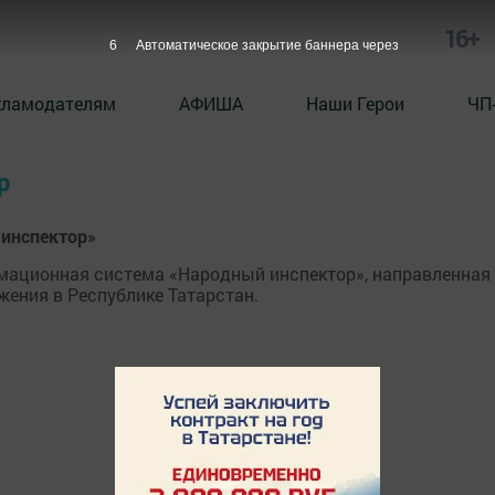
16+
6
Автоматическое закрытие баннера через
кламодателям
АФИША
Наши Герои
ЧП
р
 инспектор»
мационная система «Народный инспектор», направленная
ения в Республике Татарстан.