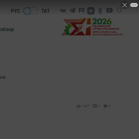
РУС
ТАТ
-обзор
 на
1347
0
0