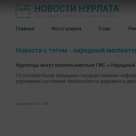
НОВОСТИ НУРЛАТА
Газета "Дружба", Нурлат ТВ - Нурлатский район
Главная
Фотогалерея
О нас
Ре
Новости с тегом - народный инспекто
Нурлатцы могут воспользоваться ГИС «»Народный
10 октября была запущена государственная инфор
улучшение состояния безопасности дорожного движ
23 декабря 2014, 10:39