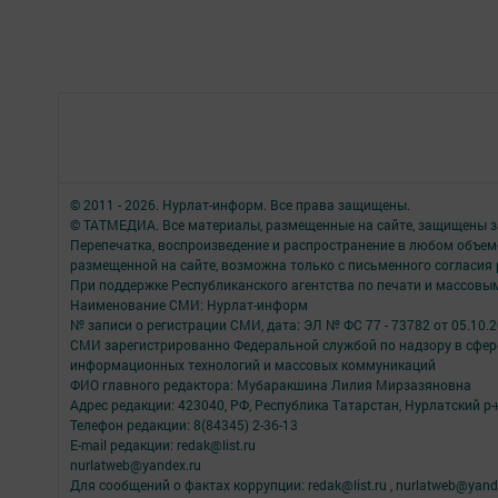
© 2011 - 2026. Нурлат-⁠информ. Все права защищены.
© ТАТМЕДИА. Все материалы, размещенные на сайте, защищены з
Перепечатка, воспроизведение и распространение в любом объе
размещенной на сайте, возможна только с письменного согласия
При поддержке Республиканского агентства по печати и массов
Наименование СМИ: Нурлат-⁠информ
№ записи о регистрации СМИ, дата: ЭЛ № ФС 77 -⁠ 73782 от 05.10.
СМИ зарегистрированно Федеральной службой по надзору в сфере
информационных технологий и массовых коммуникаций
ФИО главного редактора: Мубаракшина Лилия Мирзазяновна
Адрес редакции: 423040, РФ, Республика Татарстан, Нурлатский р-н, 
Телефон редакции: 8(84345) 2-36-13
E-mail редакции: redak@list.ru
nurlatweb@yandex.ru
Для сообщений о фактах коррупции: redak@list.ru , nurlatweb@yand