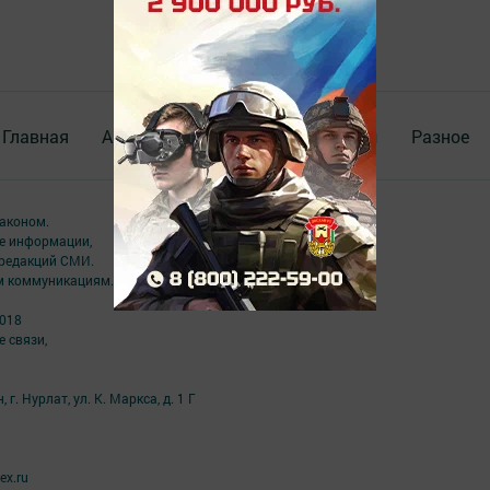
Главная
Актуальное видео
Документы
Разное
аконом.
ме информации,
 редакций СМИ.
ым коммуникациям.
2018
 связи,
г. Нурлат, ул. К. Маркса, д. 1 Г
ex.ru