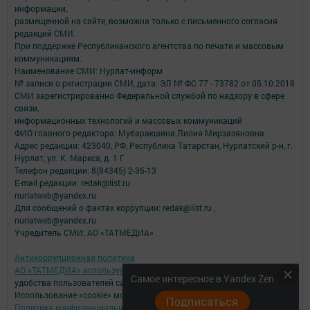
информации,
размещенной на сайте, возможна только с письменного согласия
редакций СМИ.
При поддержке Республиканского агентства по печати и массовым
коммуникациям.
Наименование СМИ: Нурлат-⁠информ
№ записи о регистрации СМИ, дата: ЭЛ № ФС 77 -⁠ 73782 от 05.10.2018
СМИ зарегистрированно Федеральной службой по надзору в сфере
связи,
информационных технологий и массовых коммуникаций
ФИО главного редактора: Мубаракшина Лилия Мирзазяновна
Адрес редакции: 423040, РФ, Республика Татарстан, Нурлатский р-н, г.
Нурлат, ул. К. Маркса, д. 1 Г
Телефон редакции: 8(84345) 2-36-13
E-mail редакции: redak@list.ru
nurlatweb@yandex.ru
Для сообщений о фактах коррупции: redak@list.ru ,
nurlatweb@yandex.ru
Учредитель СМИ: АО «ТАТМЕДИА»
Антикоррупционная политика
АО «ТАТМЕДИА» использует «cookie»
для персонализации сервисов и
Самое интересное в Yandex Zen
удобства пользователей сайтом.
Использование «cookie» можно отменить в настройках браузера.
Подписаться
Политика конфиденциальности