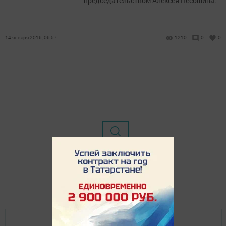
председательством Алексея Песошина.
14 января 2016, 06:57
1210
0
0