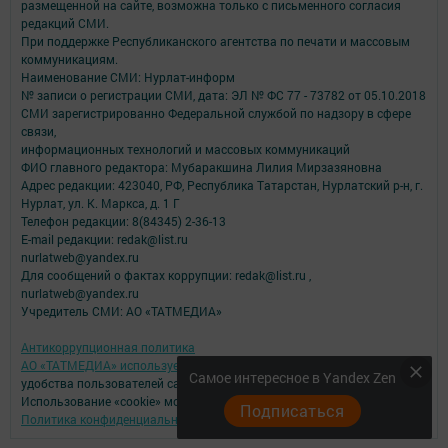
размещенной на сайте, возможна только с письменного согласия
редакций СМИ.
При поддержке Республиканского агентства по печати и массовым
коммуникациям.
Наименование СМИ: Нурлат-⁠информ
№ записи о регистрации СМИ, дата: ЭЛ № ФС 77 -⁠ 73782 от 05.10.2018
СМИ зарегистрированно Федеральной службой по надзору в сфере
связи,
информационных технологий и массовых коммуникаций
ФИО главного редактора: Мубаракшина Лилия Мирзазяновна
Адрес редакции: 423040, РФ, Республика Татарстан, Нурлатский р-н, г.
Нурлат, ул. К. Маркса, д. 1 Г
Телефон редакции: 8(84345) 2-36-13
E-mail редакции: redak@list.ru
nurlatweb@yandex.ru
Для сообщений о фактах коррупции: redak@list.ru ,
nurlatweb@yandex.ru
Учредитель СМИ: АО «ТАТМЕДИА»
Антикоррупционная политика
АО «ТАТМЕДИА» использует «cookie»
для персонализации сервисов и
Самое интересное в Yandex Zen
удобства пользователей сайтом.
Использование «cookie» можно отменить в настройках браузера.
Подписаться
Политика конфиденциальности