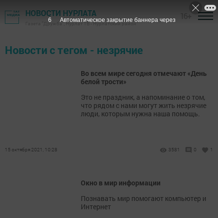
НОВОСТИ НУРЛАТА
16+
6
Автоматическое закрытие баннера через
Газета "Дружба", Нурлат ТВ - Нурлатский район
Новости с тегом - незрячие
Во всем мире сегодня отмечают «День
белой трости»
Это не праздник, а напоминание о том,
что рядом с нами могут жить незрячие
люди, которым нужна наша помощь.
15 октября 2021, 10:28
3581
0
1
Окно в мир информации
Познавать мир помогают компьютер и
Интернет