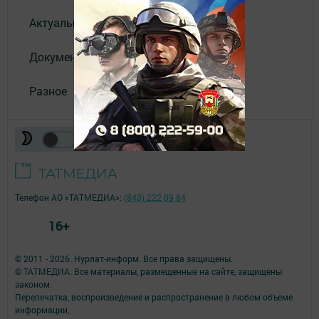
Актуальное видео
Документы
Разное
Телефон АО «ТАТМЕДИА»:
(843) 222 09 84
16+
© 2011 - 2026. Нурлат-⁠информ. Все права защищены.
© ТАТМЕДИА. Все материалы, размещенные на сайте, защищены
законом.
Перепечатка, воспроизведение и распространение в любом объеме
информации,