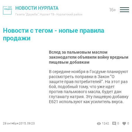
НОВОСТИ НУРЛАТА
16+
Газета "Дружба", Нурлат ТВ - Нурлатский район
Новости с тегом - нопые правила
продажи
Вслед за пальмовым маслом
законодатели объявили войну вредным
пищевым добавкам
В середине ноября в Госдуме планируют
рассмотреть поправки в Закон "О
защите прав потребителей". На этот раз
бой, подобный тому, что уже идет
против пальмового масла, будет дан
глутамату натрия. Эту пищевую добавку
Е621 используют как усилитель вкуса.
29 октября 2015, 09:23
1242
0
0