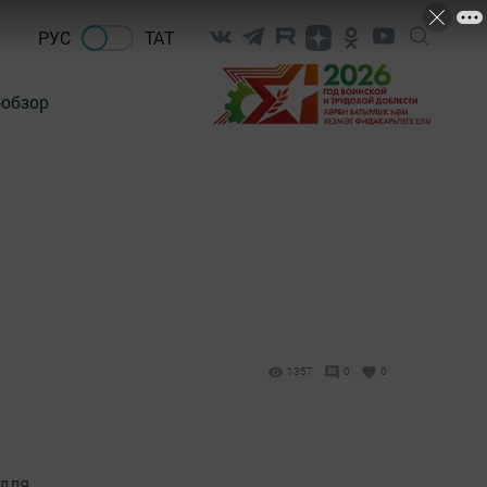
РУС
ТАТ
-обзор
1357
0
0
 для