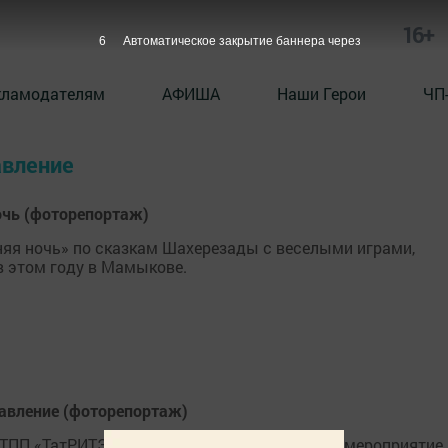
16+
6
Автоматическое закрытие баннера через
кламодателям
АФИША
Наши Герои
ЧП
авление
очь (фоторепортаж)
няя ночь» по сказкам Шахерезады с веселыми играми,
в этом году в Мамыкове.
авление (фоторепортаж)
ы ТПП «ТатРИТЭКнефть» провело праздничное мероприятие