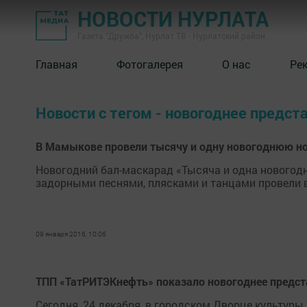
НОВОСТИ НУРЛАТА
Газета "Дружба", Нурлат ТВ - Нурлатский район
Главная
Фотогалерея
О нас
Ре
Новости с тегом - новогоднее предст
В Мамыкове провели тысячу и одну новогоднюю н
Новогодний бал-маскарад «Тысяча и одна новогод
задорными песнями, плясками и танцами провели 
09 января 2016, 10:06
ТПП «ТатРИТЭКнефть» показало новогоднее предст
Сегодня, 24 декабря, в городском Дворце культур