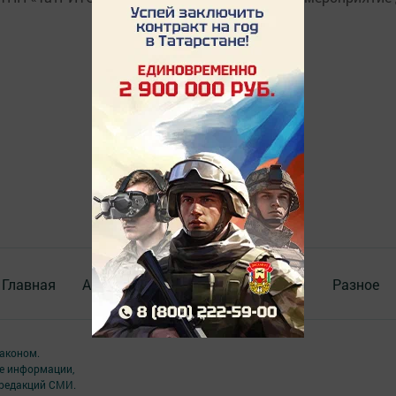
Главная
Актуальное видео
Документы
Разное
аконом.
ме информации,
 редакций СМИ.