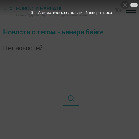
НОВОСТИ НУРЛАТА
16+
6
Автоматическое закрытие баннера через
Газета "Дружба", Нурлат ТВ - Нурлатский район
Новости с тегом - һөнәри бәйге
Нет новостей