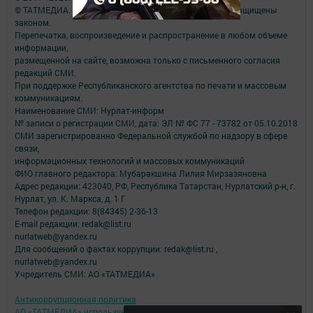
© ТАТМЕДИА. Все материалы, размещенные на сайте, защищены
законом.
Перепечатка, воспроизведение и распространение в любом объеме
информации,
размещенной на сайте, возможна только с письменного согласия
редакций СМИ.
При поддержке Республиканского агентства по печати и массовым
коммуникациям.
Наименование СМИ: Нурлат-⁠информ
№ записи о регистрации СМИ, дата: ЭЛ № ФС 77 -⁠ 73782 от 05.10.2018
СМИ зарегистрированно Федеральной службой по надзору в сфере
связи,
информационных технологий и массовых коммуникаций
ФИО главного редактора: Мубаракшина Лилия Мирзазяновна
Адрес редакции: 423040, РФ, Республика Татарстан, Нурлатский р-н, г.
Нурлат, ул. К. Маркса, д. 1 Г
Телефон редакции: 8(84345) 2-36-13
E-mail редакции: redak@list.ru
nurlatweb@yandex.ru
Для сообщений о фактах коррупции: redak@list.ru ,
nurlatweb@yandex.ru
Учредитель СМИ: АО «ТАТМЕДИА»
Антикоррупционная политика
АО «ТАТМЕДИА» использует «cookie»
для персонализации сервисов и